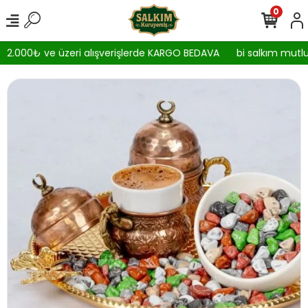
0
2.000₺ ve üzeri alışverişlerde KARGO BEDAVA
bi salkım mutlul