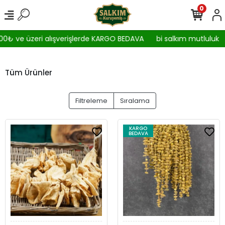
0
₺ ve üzeri alışverişlerde KARGO BEDAVA
bi salkım mutluluk
Tüm Ürünler
Filtreleme
Sıralama
KARGO
BEDAVA