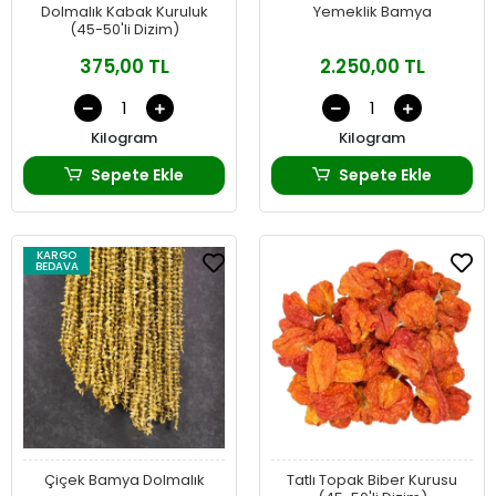
Dolmalık Kabak Kuruluk
Yemeklik Bamya
(45-50'li Dizim)
375,00 TL
2.250,00 TL
Kilogram
Kilogram
Sepete Ekle
Sepete Ekle
KARGO
BEDAVA
Çiçek Bamya Dolmalık
Tatlı Topak Biber Kurusu