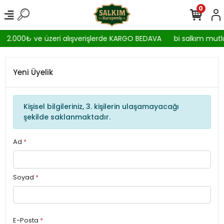
0
2.000₺ ve üzeri alışverişlerde KARGO BEDAVA
bi salkım mutlu
Yeni Üyelik
Kişisel bilgileriniz, 3. kişilerin ulaşamayacağı
şekilde saklanmaktadır.
Ad
*
Soyad
*
E-Posta
*