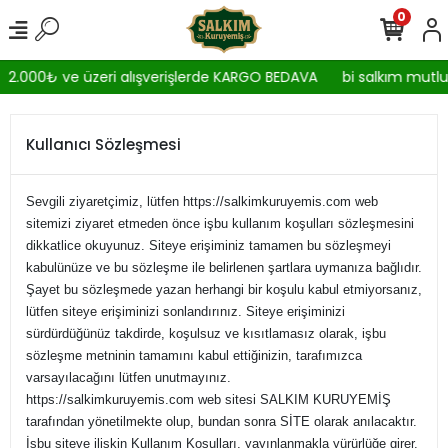
0
2.000₺ ve üzeri alışverişlerde KARGO BEDAVA
bi salkım mutlul
Kullanıcı Sözleşmesi
Sevgili ziyaretçimiz, lütfen https://salkimkuruyemis.com web
sitemizi ziyaret etmeden önce işbu kullanım koşulları sözleşmesini
dikkatlice okuyunuz. Siteye erişiminiz tamamen bu sözleşmeyi
kabulünüze ve bu sözleşme ile belirlenen şartlara uymanıza bağlıdır.
Şayet bu sözleşmede yazan herhangi bir koşulu kabul etmiyorsanız,
lütfen siteye erişiminizi sonlandırınız. Siteye erişiminizi
sürdürdüğünüz takdirde, koşulsuz ve kısıtlamasız olarak, işbu
sözleşme metninin tamamını kabul ettiğinizin, tarafımızca
varsayılacağını lütfen unutmayınız.
https://salkimkuruyemis.com web sitesi SALKIM KURUYEMİŞ
tarafından yönetilmekte olup, bundan sonra SİTE olarak anılacaktır.
İşbu siteye ilişkin Kullanım Koşulları, yayınlanmakla yürürlüğe girer.