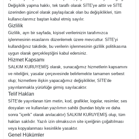
Değişiklik yapma hakkı, tek taraflı olarak SİTE'ye aittir ve SİTE
üzerinden güncel olarak paylaşılacak olan bu değişiklikleri, tüm
kullanıcılarımız baştan kabul etmiş sayılır.
Gizlilik
Gizlilik, ayrı bir sayfada, kişisel verilerinizin tarafımızca
işlenmesinin esaslarını düzenlemek üzere mevcuttur. SİTE'yi
kullandığınız takdirde, bu verilerin işlenmesinin gizlilik politikasına
uygun olarak gerçekleştiğini kabul edersiniz.
Hizmet Kapsamı
SALKIM KURUYEMİŞ olarak, sunacağımız hizmetlerin kapsamını
ve niteliğini, yasalar çerçevesinde belirlemekte tamamen serbest
olup; hizmetlere ilişkin yapacağımız değişiklikler, SİTE'de
yayınlanmakla yürürlüğe girmiş sayılacaktır.
Telif Hakları
SİTE'de yayınlanan tüm metin, kod, grafikler, logolar, resimler, ses
dosyaları ve kullanılan yazılımın sahibi (bundan böyle ve daha
sonra "içerik" olarak anılacaktır) SALKIM KURUYEMİŞ olup, tüm
hakları saklıdır. Yazılı izin olmaksızın site içeriğinin çoğaltılması
veya kopyalanması kesinlikle yasaktır.
Genel Hükümler