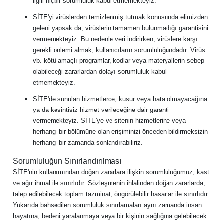
ilgili hiçbir sorumluluk kabul etmemekteyiz.
SİTE'yi virüslerden temizlenmiş tutmak konusunda elimizden
geleni yapsak da, virüslerin tamamen bulunmadığı garantisini
vermemekteyiz. Bu nedenle veri indirirken, virüslere karşı
gerekli önlemi almak, kullanıcıların sorumluluğundadır. Virüs
vb. kötü amaçlı programlar, kodlar veya materyallerin sebep
olabileceği zararlardan dolayı sorumluluk kabul
etmemekteyiz.
SİTE'de sunulan hizmetlerde, kusur veya hata olmayacağına
ya da kesintisiz hizmet verileceğine dair garanti
vermemekteyiz. SİTE'ye ve sitenin hizmetlerine veya
herhangi bir bölümüne olan erişiminizi önceden bildirmeksizin
herhangi bir zamanda sonlandırabiliriz.
Sorumluluğun Sınırlandırılması
SİTE'nin kullanımından doğan zararlara ilişkin sorumluluğumuz, kast
ve ağır ihmal ile sınırlıdır. Sözleşmenin ihlalinden doğan zararlarda,
talep edilebilecek toplam tazminat, öngörülebilir hasarlar ile sınırlıdır.
Yukarıda bahsedilen sorumluluk sınırlamaları aynı zamanda insan
hayatına, bedeni yaralanmaya veya bir kişinin sağlığına gelebilecek