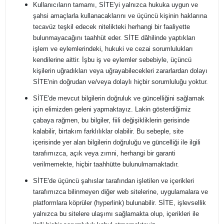
Kullanıcıların tamamı, SİTE'yi yalnızca hukuka uygun ve
şahsi amaçlarla kullanacaklarını ve üçüncü kişinin haklarına
tecavüz teşkil edecek nitelikteki herhangi bir faaliyette
bulunmayacağını taahhüt eder. SİTE dâhilinde yaptıkları
işlem ve eylemlerindeki, hukuki ve cezai sorumlulukları
kendilerine aittir. İşbu iş ve eylemler sebebiyle, üçüncü
kişilerin uğradıkları veya uğrayabilecekleri zararlardan dolayı
SİTE'nin doğrudan ve/veya dolaylı hiçbir sorumluluğu yoktur.
SİTE'de mevcut bilgilerin doğruluk ve güncelliğini sağlamak
için elimizden geleni yapmaktayız. Lakin gösterdiğimiz
çabaya rağmen, bu bilgiler, fiili değişikliklerin gerisinde
kalabilir, birtakım farklılıklar olabilir. Bu sebeple, site
içerisinde yer alan bilgilerin doğruluğu ve güncelliği ile ilgili
tarafımızca, açık veya zımni, herhangi bir garanti
verilmemekte, hiçbir taahhütte bulunulmamaktadır.
SİTE'de üçüncü şahıslar tarafından işletilen ve içerikleri
tarafımızca bilinmeyen diğer web sitelerine, uygulamalara ve
platformlara köprüler (hyperlink) bulunabilir. SİTE, işlevsellik
yalnızca bu sitelere ulaşımı sağlamakta olup, içerikleri ile