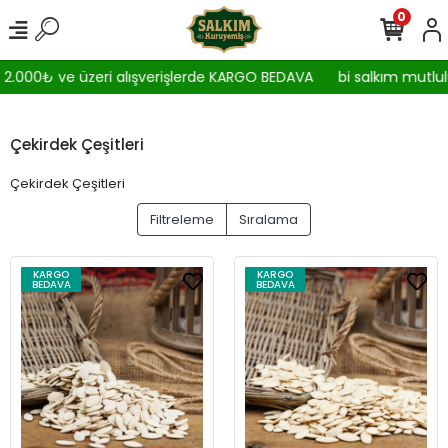
0
.000₺ ve üzeri alışverişlerde KARGO BEDAVA
bi salkım mutlulu
Çekirdek Çeşitleri
Çekirdek Çeşitleri
Filtreleme
Sıralama
KARGO
KARGO
BEDAVA
BEDAVA