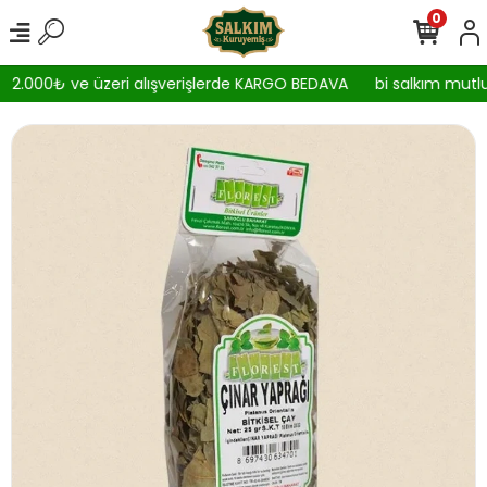
0
2.000₺ ve üzeri alışverişlerde KARGO BEDAVA
bi salkım mutlul