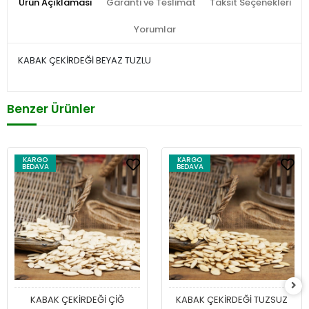
Ürün Açıklaması
Garanti ve Teslimat
Taksit Seçenekleri
Yorumlar
KABAK ÇEKİRDEĞİ BEYAZ TUZLU
Benzer Ürünler
KARGO
KARGO
BEDAVA
BEDAVA
KABAK ÇEKİRDEĞİ ÇİĞ
KABAK ÇEKİRDEĞİ TUZSUZ