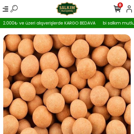
0
2.000₺ ve üzeri alışverişlerde KARGO BEDAVA
bi salkım mutlul