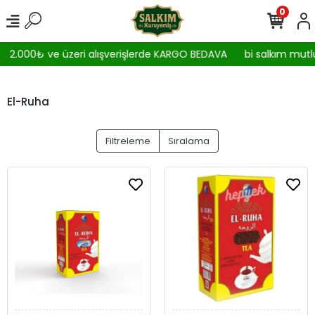
0
2.000₺ ve üzeri alışverişlerde KARGO BEDAVA
bi salkım mutlu
El-Ruha
Filtreleme
Sıralama