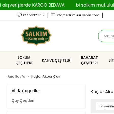
lışverişlerde KARGO BEDAVA
bi salkım mutluluk
05523323232
info@salkimkuruyemis.com
LOKUM
BAHARAT
KAHVE ÇEŞİTLERİ
Bİ
ÇEŞİTLERİ
ÇEŞİTLERİ
Ana Sayfa
Kuşlar Akbar Çay
Alt Kategoriler
Kuşlar Ak
Çay Çeşitleri