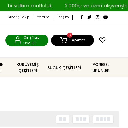
bi salkım mutluluk
2.000₺ ve üzeri alışverişle
Sipariş Takip
Yardım
İletişim
0
Giriş Yap
Sepetim
Üye Ol
IK
KURUYEMİŞ
YÖRESEL
SUCUK ÇEŞİTLERİ
İ
ÇEŞİTLERİ
ÜRÜNLER