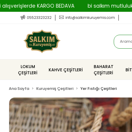
rişlerde KARGO BEDAVA
bi salkım mutluluk
2.
05523323232
info@salkimkuruyemis.com
LOKUM
BAHARAT
KAHVE ÇEŞİTLERİ
Bİ
ÇEŞİTLERİ
ÇEŞİTLERİ
Ana Sayfa
Kuruyemiş Çeşitleri
Yer Fıstığı Çeşitleri