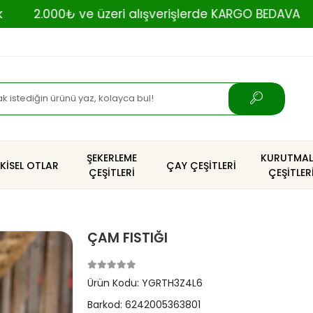
000₺ ve üzeri alışverişlerde KARGO BEDAVA
bi s
ŞEKERLEME
KURUTMAL
TKİSEL OTLAR
ÇAY ÇEŞİTLERİ
ÇEŞİTLERİ
ÇEŞİTLER
ÇAM FISTIĞI
Ürün Kodu:
YGRTH3Z4L6
Barkod:
6242005363801