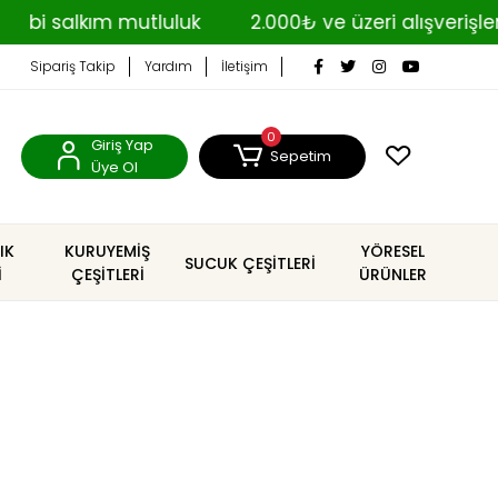
alkım mutluluk
2.000₺ ve üzeri alışverişlerde K
Sipariş Takip
Yardım
İletişim
0
Giriş Yap
Sepetim
Üye Ol
IK
KURUYEMİŞ
YÖRESEL
SUCUK ÇEŞİTLERİ
İ
ÇEŞİTLERİ
ÜRÜNLER