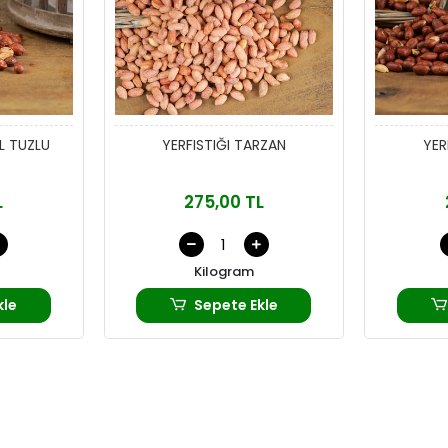
L TUZLU
YERFISTIĞI TARZAN
YER
L
275,00 TL
Kilogram
kle
Sepete Ekle