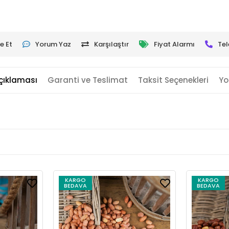
e Et
Yorum Yaz
Karşılaştır
Fiyat Alarmı
Tel
çıklaması
Garanti ve Teslimat
Taksit Seçenekleri
Yo
KARGO
KARGO
BEDAVA
BEDAVA