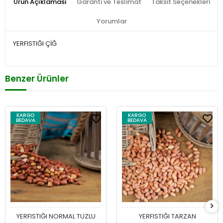
Ürün Açıklaması
Garanti ve Teslimat
Taksit Seçenekleri
Yorumlar
YERFISTIĞI ÇİĞ
Benzer Ürünler
KARGO
KARGO
BEDAVA
BEDAVA
YERFISTIĞI NORMAL TUZLU
YERFISTIĞI TARZAN