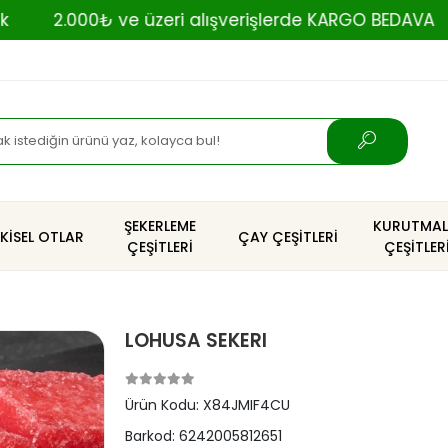
2.000₺ ve üzeri alışverişlerde KARGO BEDAVA
bi 
ŞEKERLEME
KURUTMAL
TKİSEL OTLAR
ÇAY ÇEŞİTLERİ
ÇEŞİTLERİ
ÇEŞİTLER
LOHUSA SEKERI
Ürün Kodu:
X84JMIF4CU
Barkod:
6242005812651