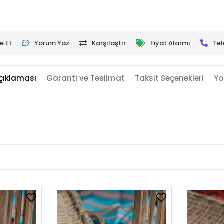
e Et
Yorum Yaz
Karşılaştır
Fiyat Alarmı
Tel
çıklaması
Garanti ve Teslimat
Taksit Seçenekleri
Yo