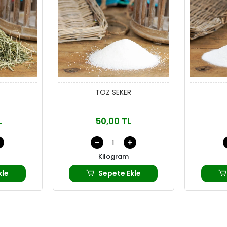
TOZ SEKER
L
50,00 TL
Kilogram
kle
Sepete Ekle