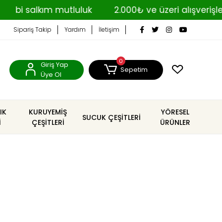
salkım mutluluk
2.000₺ ve üzeri alışverişlerde 
Sipariş Takip
Yardım
İletişim
0
Giriş Yap
Sepetim
Üye Ol
IK
KURUYEMİŞ
YÖRESEL
SUCUK ÇEŞİTLERİ
İ
ÇEŞİTLERİ
ÜRÜNLER