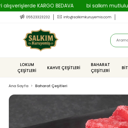
verişlerde KARGO BEDAVA
bi salkım mutluluk
05523323232
info@salkimkuruyemis.com
LOKUM
BAHARAT
KAHVE ÇEŞİTLERİ
Bİ
ÇEŞİTLERİ
ÇEŞİTLERİ
Ana Sayfa
Baharat Çeşitleri