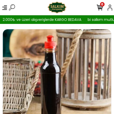
0
2.000₺ ve üzeri alışverişlerde KARGO BEDAVA
bi salkım mutlul